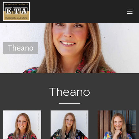
Theano
Theano